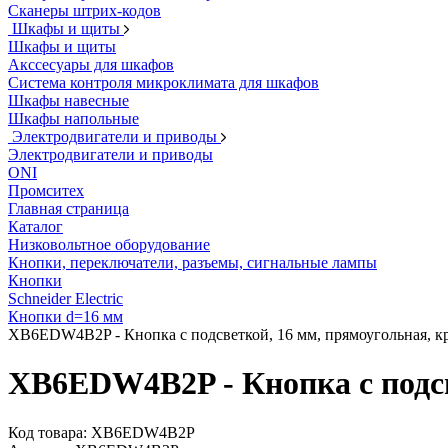
Сканеры штрих-кодов
Шкафы и щиты
Шкафы и щиты
Акссесуары для шкафов
Система контроля микроклимата для шкафов
Шкафы навесные
Шкафы напольные
Электродвигатели и приводы
Электродвигатели и приводы
ONI
Промситех
Главная страница
Каталог
Низковольтное оборудование
Кнопки, переключатели, разъемы, сигнальные лампы
Кнопки
Schneider Electric
Кнопки d=16 мм
XB6EDW4B2P - Кнопка с подсветкой, 16 мм, прямоугольная, кр
XB6EDW4B2P - Кнопка с подсве
Код товара:
XB6EDW4B2P