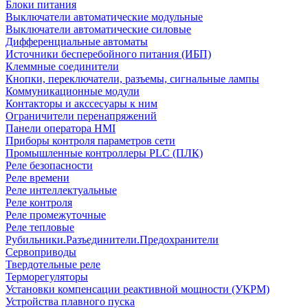
Блоки питания
Выключатели автоматические модульные
Выключатели автоматические силовые
Дифференциальные автоматы
Источники бесперебойного питания (ИБП)
Клеммные соединители
Кнопки, переключатели, разъемы, сигнальные лампы
Коммуникационные модули
Контакторы и акссесуары к ним
Ограничители перенапряжений
Панели оператора HMI
Приборы контроля параметров сети
Промышленные контроллеры PLC (ПЛК)
Реле безопасности
Реле времени
Реле интеллектуальные
Реле контроля
Реле промежуточные
Реле тепловые
Рубильники.Разъединители.Предохранители
Сервоприводы
Твердотельные реле
Терморегуляторы
Установки компенсации реактивной мощности (УКРМ)
Устройства плавного пуска