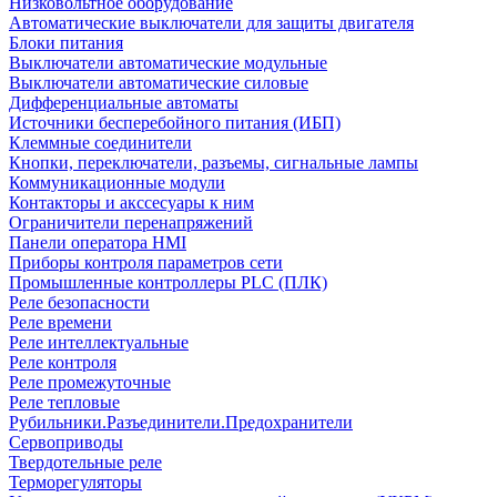
Низковольтное оборудование
Автоматические выключатели для защиты двигателя
Блоки питания
Выключатели автоматические модульные
Выключатели автоматические силовые
Дифференциальные автоматы
Источники бесперебойного питания (ИБП)
Клеммные соединители
Кнопки, переключатели, разъемы, сигнальные лампы
Коммуникационные модули
Контакторы и акссесуары к ним
Ограничители перенапряжений
Панели оператора HMI
Приборы контроля параметров сети
Промышленные контроллеры PLC (ПЛК)
Реле безопасности
Реле времени
Реле интеллектуальные
Реле контроля
Реле промежуточные
Реле тепловые
Рубильники.Разъединители.Предохранители
Сервоприводы
Твердотельные реле
Терморегуляторы