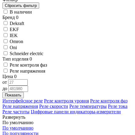
В наличии
Бренд
0
Dekraft
EKF
IEK
Omron
Oni
Schneider electric
Тип изделия
0
Реле контроля фаз
Реле напряжения
Цена
0
от
до
Показать
Интерфейсное реле
Реле контроля уровня
Реле контроля фаз
Реле напряжения
Реле скорости
Реле температуры
Реле тока
Реле частоты
Цифровые панели индикаторы-измерители
Развернуть
По умолчанию
По умолчанию
По популярности