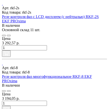
Арт. rkf-2s
Код товара: rkf-2s
Реле контроля фаз с LCD дисплеем (с нейтралью) RKF-2S
EKF PROxima
В наличии
Основной склад
11 шт.
Цена
3 292,57 р.
Арт. rkf-8
Код товара: rkf-8
Реле контроля фаз многофункциональное RKF-8 EKF
PROxima
В наличии
Цена
3 194,05 р.