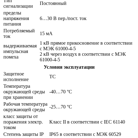
Тип
Постоянный
сигнализации
пределы
напряжения
6…30 В пер./пост. ток
питания
Потребляемый
15 мА
ток
1 кВ прямое прикосновение в соответствии
выдерживаемая
с МЭК 61000-4-5
импульсная
2 кВ через воздух в соответствии с МЭК
помеха
61000-4-5
Условия эксплуатации
Защитное
TC
исполнение
Температура
окружающей среды
-40…70 °C
при хранении
Рабочая температура
-25…70 °C
окружающей среды
класс защиты от
поражения электр.
Класс II в соответствии с IEC 61140
током
Степень защиты IP
IP65 в соответствии с МЭК 60529