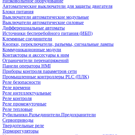
Низковольтное оборудование
Автоматические выключатели для защиты двигателя
Блоки питания
Выключатели автоматические модульные
Выключатели автоматические силовые
Дифференциальные автоматы
Источники бесперебойного питания (ИБП)
Клеммные соединители
Кнопки, переключатели, разъемы, сигнальные лампы
Коммуникационные модули
Контакторы и акссесуары к ним
Ограничители перенапряжений
Панели оператора HMI
Приборы контроля параметров сети
Промышленные контроллеры PLC (ПЛК)
Реле безопасности
Реле времени
Реле интеллектуальные
Реле контроля
Реле промежуточные
Реле тепловые
Рубильники.Разъединители.Предохранители
Сервоприводы
Твердотельные реле
Терморегуляторы