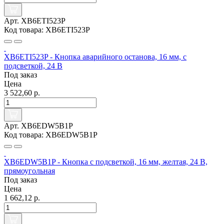
Арт. XB6ETI523P
Код товара: XB6ETI523P
XB6ETI523P - Кнопка аварийного останова, 16 мм, с
подсветкой, 24 В
Под заказ
Цена
3 522,60 р.
Арт. XB6EDW5B1P
Код товара: XB6EDW5B1P
XB6EDW5B1P - Кнопка с подсветкой, 16 мм, желтая, 24 В,
прямоугольная
Под заказ
Цена
1 662,12 р.