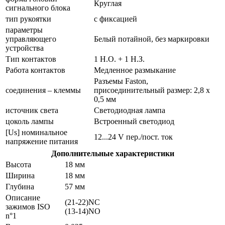
Круглая
сигнального блока
тип рукоятки
с фиксацией
параметры
управляющего
Белый потайной, без маркировки
устройства
Тип контактов
1 Н.О. + 1 Н.З.
Работа контактов
Медленное размыкание
Разъемы Faston,
соединения – клеммы
присоединительный размер: 2,8 х
0,5 мм
источник света
Светодиодная лампа
цоколь лампы
Встроенный светодиод
[Us] номинальное
12...24 V пер./пост. ток
напряжение питания
Дополнительные характеристики
Высота
18 мм
Ширина
18 мм
Глубина
57 мм
Описание
(21-22)NC
зажимов ISO
(13-14)NO
n°1