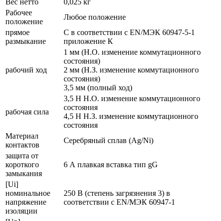
Вес нетто
0,025 кг
Рабочее
Любое положение
положение
прямое
С в соответствии с EN/МЭК 60947-5-1
размыкание
приложение К
1 мм (Н.О. изменение коммутационного
состояния)
рабочий ход
2 мм (Н.З. изменение коммутационного
состояния)
3,5 мм (полный ход)
3,5 Н Н.О. изменение коммутационного
состояния
рабочая сила
4,5 Н Н.З. изменение коммутационного
состояния
Материал
Серебряный сплав (Ag/Ni)
контактов
защита от
короткого
6 А плавкая вставка тип gG
замыкания
[Ui]
номинальное
250 В (степень загрязнения 3) в
напряжение
соответствии с EN/МЭК 60947-1
изоляции