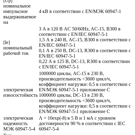
[Up]
номинальное
импульсное
4 кВ в соответствии с EN/МЭК 60947-1
выдерживаемое
на
3 А в 120 В AC 50/60Hz, AC-15, B300 в
соответствии с EN/IEC 60947-5-1
1,5 А в 240 В, AC-15, B300 в соответствии с
[Ie]
EN/IEC 60947-5-1
номинальный
0,1 А в 250 В, DC-13, R300 в соответствии с
рабочий ток
EN/IEC 60947-5-1
0,22 А в 125 В, DC-13, R300 в соответствии
с EN/IEC 60947-5-1
1000000 циклы, AC-15 в 230 В,
производительность <3600 цикл/ч,
коэффициент нагрузки: 0,5 в соответствии с
электрическая
EN/МЭК 60947-5-1 приложение С
износостойкость
1000000 циклы, DC-13 в 230 В,
производительность <3600 цикл/ч,
коэффициент нагрузки: 0,5 в соответствии с
EN/МЭК 60947-5-1 приложение С
электрическая
Λ = 10exp(-8) в 5 В и 1 мА с уровнем
надежность
достоверности 90 % в соответствии с IEC
МЭК 60947-5-4
60947-5-4