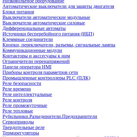
Низковольтное оборудование
Автоматические выключатели для защиты двигателя
Блоки питания
Выключатели автоматические модульные
Выключатели автоматические силовые
Дифференциальные автоматы
Источники бесперебойного питания (ИБП)
Клеммные соединители
Кнопки, переключатели, разъемы, сигнальные лампы
Коммуникационные модули
Контакторы и акссесуары к ним
Ограничители перенапряжений
Панели оператора HMI
Приборы контроля параметров сети
Промышленные контроллеры PLC (ПЛК)
Реле безопасности
Реле времени
Реле интеллектуальные
Реле контроля
Реле промежуточные
Реле тепловые
Рубильники.Разъединители.Предохранители
Сервоприводы
Твердотельные реле
Терморегуляторы