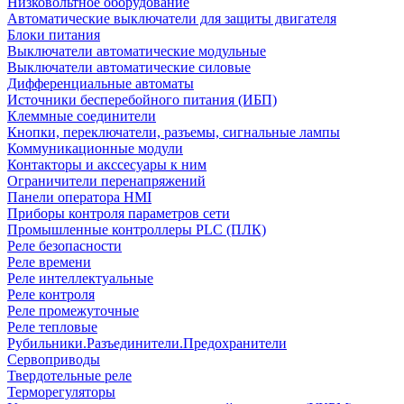
Низковольтное оборудование
Автоматические выключатели для защиты двигателя
Блоки питания
Выключатели автоматические модульные
Выключатели автоматические силовые
Дифференциальные автоматы
Источники бесперебойного питания (ИБП)
Клеммные соединители
Кнопки, переключатели, разъемы, сигнальные лампы
Коммуникационные модули
Контакторы и акссесуары к ним
Ограничители перенапряжений
Панели оператора HMI
Приборы контроля параметров сети
Промышленные контроллеры PLC (ПЛК)
Реле безопасности
Реле времени
Реле интеллектуальные
Реле контроля
Реле промежуточные
Реле тепловые
Рубильники.Разъединители.Предохранители
Сервоприводы
Твердотельные реле
Терморегуляторы