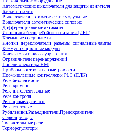
Низковольтное оборудование
Автоматические выключатели для защиты двигателя
Блоки питания
Выключатели автоматические модульные
Выключатели автоматические силовые
Дифференциальные автоматы
Источники бесперебойного питания (ИБП)
Клеммные соединители
Кнопки, переключатели, разъемы, сигнальные лампы
Коммуникационные модули
Контакторы и акссесуары к ним
Ограничители перенапряжений
Панели оператора HMI
Приборы контроля параметров сети
Промышленные контроллеры PLC (ПЛК)
Реле безопасности
Реле времени
Реле интеллектуальные
Реле контроля
Реле промежуточные
Реле тепловые
Рубильники.Разъединители.Предохранители
Сервоприводы
Твердотельные реле
Терморегуляторы