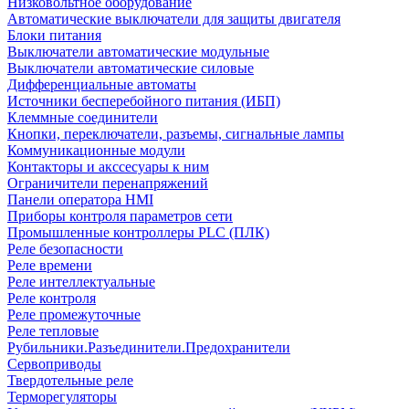
Низковольтное оборудование
Автоматические выключатели для защиты двигателя
Блоки питания
Выключатели автоматические модульные
Выключатели автоматические силовые
Дифференциальные автоматы
Источники бесперебойного питания (ИБП)
Клеммные соединители
Кнопки, переключатели, разъемы, сигнальные лампы
Коммуникационные модули
Контакторы и акссесуары к ним
Ограничители перенапряжений
Панели оператора HMI
Приборы контроля параметров сети
Промышленные контроллеры PLC (ПЛК)
Реле безопасности
Реле времени
Реле интеллектуальные
Реле контроля
Реле промежуточные
Реле тепловые
Рубильники.Разъединители.Предохранители
Сервоприводы
Твердотельные реле
Терморегуляторы