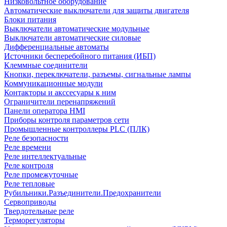
Низковольтное оборудование
Автоматические выключатели для защиты двигателя
Блоки питания
Выключатели автоматические модульные
Выключатели автоматические силовые
Дифференциальные автоматы
Источники бесперебойного питания (ИБП)
Клеммные соединители
Кнопки, переключатели, разъемы, сигнальные лампы
Коммуникационные модули
Контакторы и акссесуары к ним
Ограничители перенапряжений
Панели оператора HMI
Приборы контроля параметров сети
Промышленные контроллеры PLC (ПЛК)
Реле безопасности
Реле времени
Реле интеллектуальные
Реле контроля
Реле промежуточные
Реле тепловые
Рубильники.Разъединители.Предохранители
Сервоприводы
Твердотельные реле
Терморегуляторы