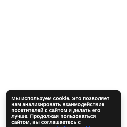
Телефон*
E-mail
Комментарий
Мы используем cookie. Это позволяет
Отправляя форму, вы принимаете
политику
нам анализировать взаимодействие
использования сookie
и даете согласие на
обработку
посетителей с сайтом и делать его
персональных данный
лучше. Продолжая пользоваться
сайтом, вы соглашаетесь с