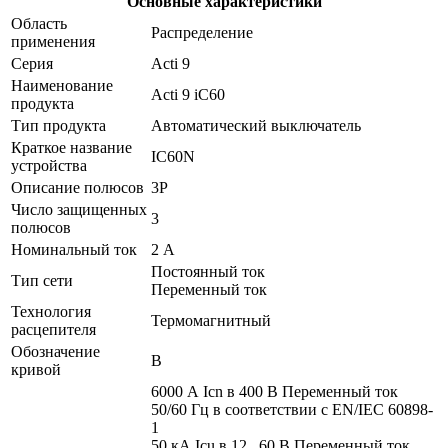
Основные характеристики
Область
Распределение
применения
Серия
Acti 9
Наименование
Acti 9 iC60
продукта
Тип продукта
Автоматический выключатель
Краткое название
IC60N
устройства
Описание полюсов
3P
Число защищенных
3
полюсов
Номинальный ток
2 А
Постоянный ток
Тип сети
Переменный ток
Технология
Термомагнитный
расцепителя
Обозначение
B
кривой
6000 А Icn в 400 В Переменный ток
50/60 Гц в соответствии с EN/IEC 60898-
1
50 кА Icu в 12...60 В Переменный ток