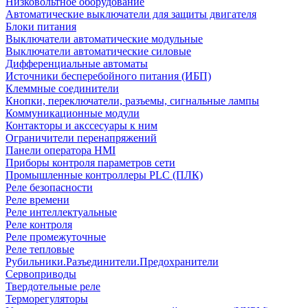
Низковольтное оборудование
Автоматические выключатели для защиты двигателя
Блоки питания
Выключатели автоматические модульные
Выключатели автоматические силовые
Дифференциальные автоматы
Источники бесперебойного питания (ИБП)
Клеммные соединители
Кнопки, переключатели, разъемы, сигнальные лампы
Коммуникационные модули
Контакторы и акссесуары к ним
Ограничители перенапряжений
Панели оператора HMI
Приборы контроля параметров сети
Промышленные контроллеры PLC (ПЛК)
Реле безопасности
Реле времени
Реле интеллектуальные
Реле контроля
Реле промежуточные
Реле тепловые
Рубильники.Разъединители.Предохранители
Сервоприводы
Твердотельные реле
Терморегуляторы