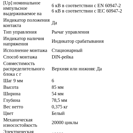
[Up] номинальное
6 кВ в соответствии с EN 60947-2
импульсное
6 кВ в соответствии с IEC 60947-2
выдерживаемое на
Индикатор положения
Да
контакта
Тип управления
Рычаг управления
Индикатор наличия
Индикатор срабатывания
напряжения
Исполнение монтажа
Стационарный
Способ монтажа
DIN-рейка
Совместимость
распределительного
Верхняя или нижняя: Да
блока с г
Шаг 9 мм
6
Высота
85 мм
Ширина
54 мм
Глубина
78,5 мм
Вес нетто
0,375 кг
Цвет
Белый
Механическая
20000 циклы
износостойкость
Электрическая