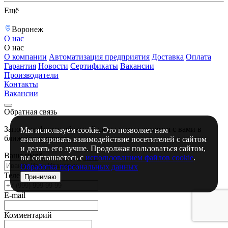
Ещё
Воронеж
О нас
О нас
О компании
Автоматизация предприятия
Доставка
Оплата
Гарантия
Новости
Сертификаты
Вакансии
Производители
Контакты
Вакансии
Обратная связь
Запоните форму обратной связи и мы свяжемся с вами в
Мы используем cookie. Это позволяет нам
ближайшее время.
анализировать взаимодействие посетителей с сайтом
и делать его лучше. Продолжая пользоваться сайтом,
Ваше имя*
вы соглашаетесь с
использованием файлов cookie
.
Обработка персональных данных
Телефон*
Принимаю
E-mail
Комментарий