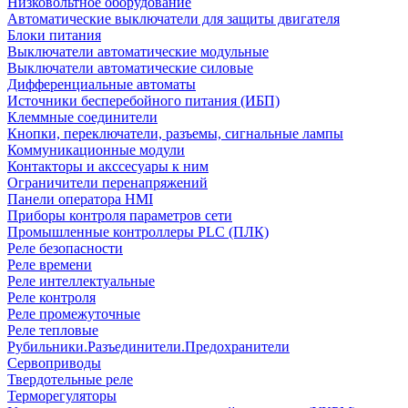
Низковольтное оборудование
Автоматические выключатели для защиты двигателя
Блоки питания
Выключатели автоматические модульные
Выключатели автоматические силовые
Дифференциальные автоматы
Источники бесперебойного питания (ИБП)
Клеммные соединители
Кнопки, переключатели, разъемы, сигнальные лампы
Коммуникационные модули
Контакторы и акссесуары к ним
Ограничители перенапряжений
Панели оператора HMI
Приборы контроля параметров сети
Промышленные контроллеры PLC (ПЛК)
Реле безопасности
Реле времени
Реле интеллектуальные
Реле контроля
Реле промежуточные
Реле тепловые
Рубильники.Разъединители.Предохранители
Сервоприводы
Твердотельные реле
Терморегуляторы