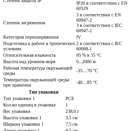
Степень защиты IP
IP20 в соответствии с EN
60529
3 в соответствии с EN
60947-2
Степень загрязнения
3 в соответствии с IEC
60947-2
Категория перенапряжения
IV
Подготовка к работе в тропических
2 в соответствии с IEC
условиях
60068-1
Относительная влажность
95 % в 55 °C
Высота над уровнем моря
0...2000 м
Рабочая температура окружающей
-35…70 °C
среды
Температура окружающей среды
-40…85 °C
при хранении
Тип упаковки
Тип упаковки 1
PCE
Кол-во единиц в упаковке
1
Вес упаковки
238,0 г
Высота упаковки 1
3,5 см
Ширина упаковки 1
7,5 см
Длина упаковки 1
9,5 см