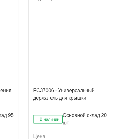
ления
FC37006 - Универсальный
FC341
держатель для крышки
ML, 
лад
95
Основной склад
20
В наличии
В 
шт.
Цена
Цена