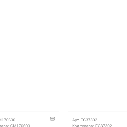
E-mail
Согласие на
обработку персональных данных
CM170600
Арт. FC37302
овара: CM170600
Код товара: FC37302