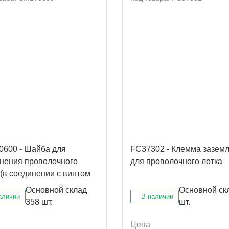
600 - Шайба для
FC37302 - Клемма зазем
нения проволочного
для проволочного лотка
 (в соединении с винтом
)
Основной склад
Основной ск
аличии
В наличии
358 шт.
шт.
Цена