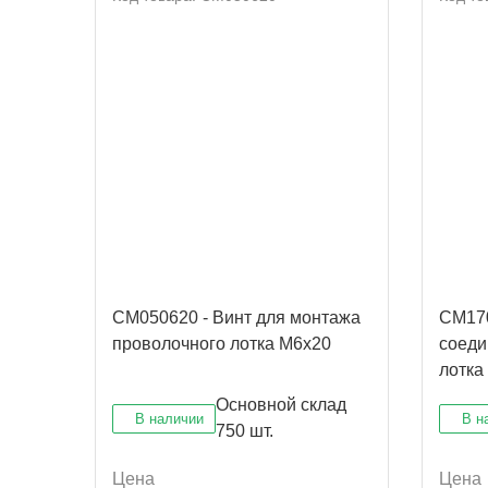
CM050620 - Винт для монтажа
CM170
проволочного лотка М6х20
соеди
лотка
M6x20
Основной склад
В наличии
В н
750 шт.
Цена
Цена