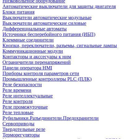
Низковольтное оборудование
Автоматические выключатели для защиты двигателя
Блоки питания
Выключатели автоматические модульные
Выключатели автоматические силовые
Дифференциальные автоматы
Источники бесперебойного питания (ИБП)
Клеммные соединители
Кнопки, переключатели, разъемы, сигнальные лампы
Коммуникационные модули
Контакторы и акссесуары к ним
Ограничители перенапряжений
Панели оператора HMI
Приборы контроля параметров сети
Промышленные контроллеры PLC (ПЛК)
Реле безопасности
Реле времени
Реле интеллектуальные
Реле контроля
Реле промежуточные
Реле тепловые
Рубильники.Разъединители.Предохранители
Сервоприводы
Твердотельные реле
Терморегуляторы