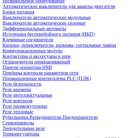
Низковольтное оборудование
Автоматические выключатели для защиты двигателя
Блоки питания
Выключатели автоматические модульные
Выключатели автоматические силовые
Дифференциальные автоматы
Источники бесперебойного питания (ИБП)
Клеммные соединители
Кнопки, переключатели, разъемы, сигнальные лампы
Коммуникационные модули
Контакторы и акссесуары к ним
Ограничители перенапряжений
Панели оператора HMI
Приборы контроля параметров сети
Промышленные контроллеры PLC (ПЛК)
Реле безопасности
Реле времени
Реле интеллектуальные
Реле контроля
Реле промежуточные
Реле тепловые
Рубильники.Разъединители.Предохранители
Сервоприводы
Твердотельные реле
Терморегуляторы