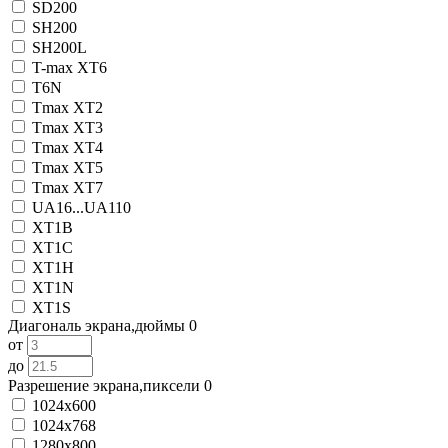
SD200
SH200
SH200L
T-max XT6
T6N
Tmax XT2
Tmax XT3
Tmax XT4
Tmax XT5
Tmax XT7
UA16...UA110
XT1B
XT1C
XT1H
XT1N
XT1S
Диагональ экрана,дюймы
0
от
до
Разрешение экрана,пиксели
0
1024x600
1024x768
1280x800