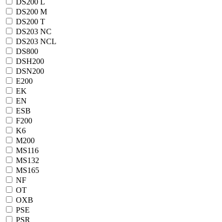
DS200 L
DS200 M
DS200 T
DS203 NC
DS203 NCL
DS800
DSH200
DSN200
E200
EK
EN
ESB
F200
K6
M200
MS116
MS132
MS165
NF
OT
OXB
PSE
PSR