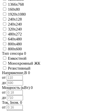
1366x768
160х80
1920x1080
240x128
240х240
320x240
480x272
640x480
800x480
800x600
Тип сенсора
0
Емкостной
Монохромный ЖК
Резистивный
Напряжение,В
0
от
до
Мощность (кВт)
0
от
до
Ток, Iном.
0
от