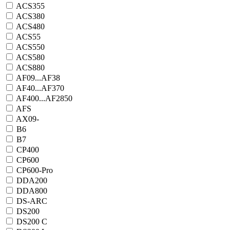
ACS355
ACS380
ACS480
ACS55
ACS550
ACS580
ACS880
AF09...AF38
AF40...AF370
AF400...AF2850
AFS
AX09-
B6
B7
CP400
CP600
CP600-Pro
DDA200
DDA800
DS-ARC
DS200
DS200 C