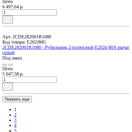
Цена
6 497,64 р.
Арт. 2CDE282001R1080
Код товара: E202/80G
2CDE282001R1080 - Рубильник 2-полюсный E202g 80A рычаг
серый
Под заказ
Цена
5 047,58 р.
Показать еще
1
2
3
4
5