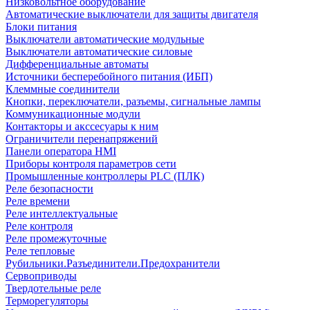
Низковольтное оборудование
Автоматические выключатели для защиты двигателя
Блоки питания
Выключатели автоматические модульные
Выключатели автоматические силовые
Дифференциальные автоматы
Источники бесперебойного питания (ИБП)
Клеммные соединители
Кнопки, переключатели, разъемы, сигнальные лампы
Коммуникационные модули
Контакторы и акссесуары к ним
Ограничители перенапряжений
Панели оператора HMI
Приборы контроля параметров сети
Промышленные контроллеры PLC (ПЛК)
Реле безопасности
Реле времени
Реле интеллектуальные
Реле контроля
Реле промежуточные
Реле тепловые
Рубильники.Разъединители.Предохранители
Сервоприводы
Твердотельные реле
Терморегуляторы