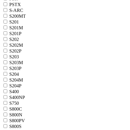
PSTX
S-ARC
S200MT
S201
S201M
S201P
S202
S202M
S202P
S203
S203M
S203P
S204
S204M
S204P
S400
S400NP
S750
S800C
S800N
S800PV
S800S