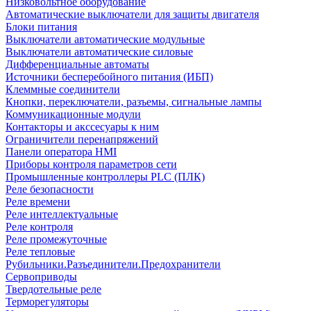
Низковольтное оборудование
Автоматические выключатели для защиты двигателя
Блоки питания
Выключатели автоматические модульные
Выключатели автоматические силовые
Дифференциальные автоматы
Источники бесперебойного питания (ИБП)
Клеммные соединители
Кнопки, переключатели, разъемы, сигнальные лампы
Коммуникационные модули
Контакторы и акссесуары к ним
Ограничители перенапряжений
Панели оператора HMI
Приборы контроля параметров сети
Промышленные контроллеры PLC (ПЛК)
Реле безопасности
Реле времени
Реле интеллектуальные
Реле контроля
Реле промежуточные
Реле тепловые
Рубильники.Разъединители.Предохранители
Сервоприводы
Твердотельные реле
Терморегуляторы