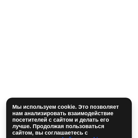
Телефон*
E-mail
Комментарий
Мы используем cookie. Это позволяет
Отправляя форму, вы принимаете
политику
нам анализировать взаимодействие
использования сookie
и даете согласие на
обработку
посетителей с сайтом и делать его
персональных данный
лучше. Продолжая пользоваться
сайтом, вы соглашаетесь с