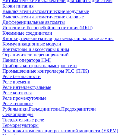
Автоматические выключатели для защиты двигателя
Блоки питания
Выключатели автоматические модульные
Выключатели автоматические силовые
Дифференциальные автоматы
Источники бесперебойного питания (ИБП)
Клеммные соединители
Кнопки, переключатели, разъемы, сигнальные лампы
Коммуникационные модули
Контакторы и акссесуары к ним
Ограничители перенапряжений
Панели оператора HMI
Приборы контроля параметров сети
Промышленные контроллеры PLC (ПЛК)
Реле безопасности
Реле времени
Реле интеллектуальные
Реле контроля
Реле промежуточные
Реле тепловые
Рубильники.Разъединители.Предохранители
Сервоприводы
Твердотельные реле
Терморегуляторы
Установки компенсации реактивной мощности (УКРМ)