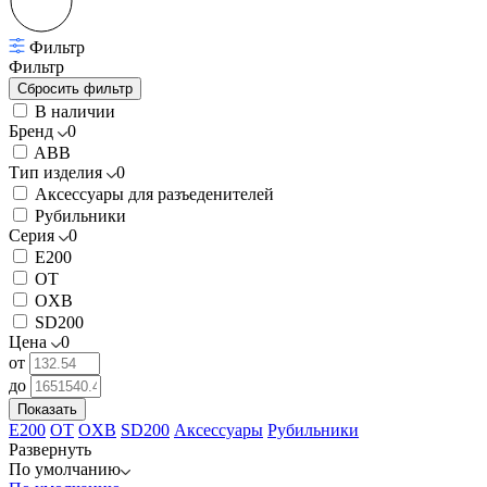
Фильтр
Фильтр
В наличии
Бренд
0
ABB
Тип изделия
0
Аксессуары для разъеденителей
Рубильники
Серия
0
E200
OT
OXB
SD200
Цена
0
от
до
Показать
E200
OT
OXB
SD200
Аксессуары
Рубильники
Развернуть
По умолчанию