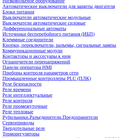
Низковольтное оборудование
Автоматические выключатели для защиты двигателя
Блоки питания
Выключатели автоматические модульные
Выключатели автоматические силовые
Дифференциальные автоматы
Источники бесперебойного питания (ИБП)
Клеммные соединители
Кнопки, переключатели, разъемы, сигнальные лампы
Коммуникационные модули
Контакторы и акссесуары к ним
Ограничители перенапряжений
Панели оператора HMI
Приборы контроля параметров сети
Промышленные контроллеры PLC (ПЛК)
Реле безопасности
Реле времени
Реле интеллектуальные
Реле контроля
Реле промежуточные
Реле тепловые
Рубильники.Разъединители.Предохранители
Сервоприводы
Твердотельные реле
Терморегуляторы