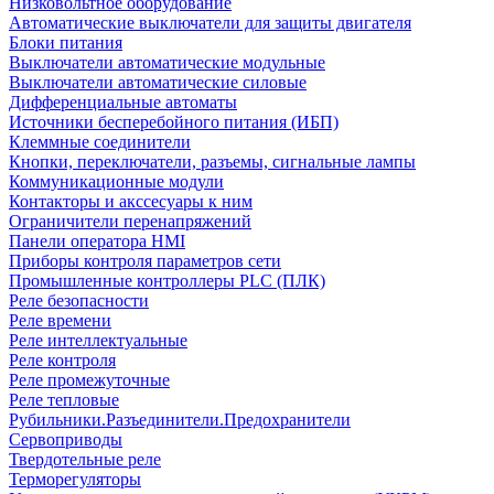
Низковольтное оборудование
Автоматические выключатели для защиты двигателя
Блоки питания
Выключатели автоматические модульные
Выключатели автоматические силовые
Дифференциальные автоматы
Источники бесперебойного питания (ИБП)
Клеммные соединители
Кнопки, переключатели, разъемы, сигнальные лампы
Коммуникационные модули
Контакторы и акссесуары к ним
Ограничители перенапряжений
Панели оператора HMI
Приборы контроля параметров сети
Промышленные контроллеры PLC (ПЛК)
Реле безопасности
Реле времени
Реле интеллектуальные
Реле контроля
Реле промежуточные
Реле тепловые
Рубильники.Разъединители.Предохранители
Сервоприводы
Твердотельные реле
Терморегуляторы