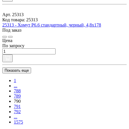
Арт. 25313
Код товара: 25313
25313 - Хомут P6.6 стандартный, черный, 4,8x178
Под заказ
Цена
По запросу
Показать еще
1
...
788
789
790
791
792
...
1575