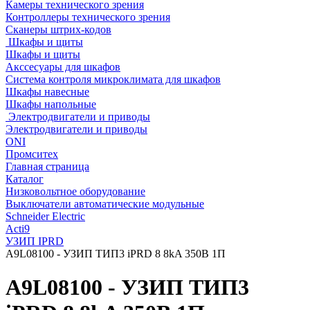
Камеры технического зрения
Контроллеры технического зрения
Сканеры штрих-кодов
Шкафы и щиты
Шкафы и щиты
Акссесуары для шкафов
Система контроля микроклимата для шкафов
Шкафы навесные
Шкафы напольные
Электродвигатели и приводы
Электродвигатели и приводы
ONI
Промситех
Главная страница
Каталог
Низковольтное оборудование
Выключатели автоматические модульные
Schneider Electric
Acti9
УЗИП IPRD
A9L08100 - УЗИП ТИП3 iPRD 8 8kA 350В 1П
A9L08100 - УЗИП ТИП3