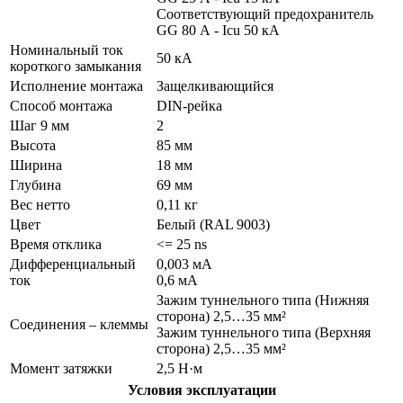
Cоответствующий предохранитель
GG 80 А - Icu 50 кА
Номинальный ток
50 кА
короткого замыкания
Исполнение монтажа
Защелкивающийся
Способ монтажа
DIN-рейка
Шаг 9 мм
2
Высота
85 мм
Ширина
18 мм
Глубина
69 мм
Вес нетто
0,11 кг
Цвет
Белый (RAL 9003)
Время отклика
<= 25 ns
Дифференциальный
0,003 мА
ток
0,6 мА
Зажим туннельного типа (Нижняя
сторона) 2,5…35 мм²
Соединения – клеммы
Зажим туннельного типа (Верхняя
сторона) 2,5…35 мм²
Момент затяжки
2,5 Н·м
Условия эксплуатации