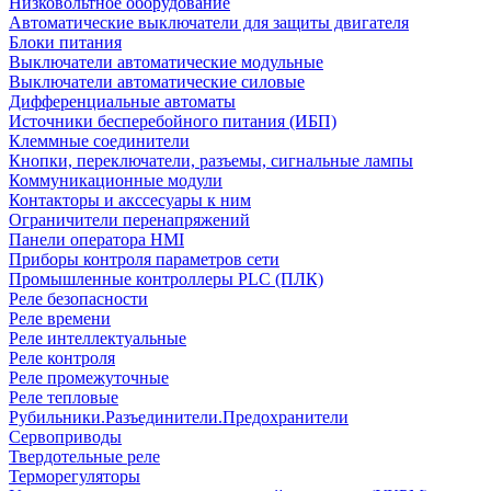
Низковольтное оборудование
Автоматические выключатели для защиты двигателя
Блоки питания
Выключатели автоматические модульные
Выключатели автоматические силовые
Дифференциальные автоматы
Источники бесперебойного питания (ИБП)
Клеммные соединители
Кнопки, переключатели, разъемы, сигнальные лампы
Коммуникационные модули
Контакторы и акссесуары к ним
Ограничители перенапряжений
Панели оператора HMI
Приборы контроля параметров сети
Промышленные контроллеры PLC (ПЛК)
Реле безопасности
Реле времени
Реле интеллектуальные
Реле контроля
Реле промежуточные
Реле тепловые
Рубильники.Разъединители.Предохранители
Сервоприводы
Твердотельные реле
Терморегуляторы