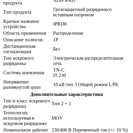
Acti9 iPRD
продукта
Грозозащитный разрядниксо
Тип продукта
вставным патроном
Краткое название
IPRD8
устройства
Область применения
Распределение
Описание полюсов
1P
Дистанционная
Без
сигнализация
Тип искрового
Электрическая распределительная
разрядника
сеть
TN-C
Система заземления
IT 230
Напряжение
10 кВ тип 3 Общий режим L/PE
разомкнутой цепи
Дополнительные характеристики
Тип и класс искрового
Тип 2 + 3
разрядника
Технология,
используемая в
MOV
искровом разряднике
Номинальное рабочее
230/400 В Переменный ток (+/- 10 %)