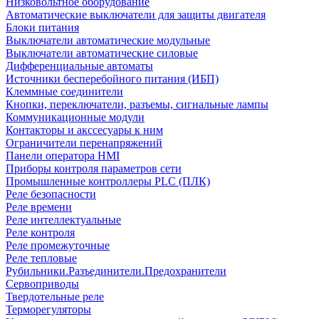
Низковольтное оборудование
Автоматические выключатели для защиты двигателя
Блоки питания
Выключатели автоматические модульные
Выключатели автоматические силовые
Дифференциальные автоматы
Источники бесперебойного питания (ИБП)
Клеммные соединители
Кнопки, переключатели, разъемы, сигнальные лампы
Коммуникационные модули
Контакторы и акссесуары к ним
Ограничители перенапряжений
Панели оператора HMI
Приборы контроля параметров сети
Промышленные контроллеры PLC (ПЛК)
Реле безопасности
Реле времени
Реле интеллектуальные
Реле контроля
Реле промежуточные
Реле тепловые
Рубильники.Разъединители.Предохранители
Сервоприводы
Твердотельные реле
Терморегуляторы