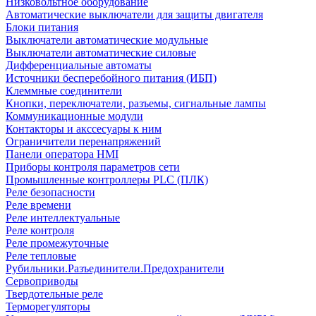
Низковольтное оборудование
Автоматические выключатели для защиты двигателя
Блоки питания
Выключатели автоматические модульные
Выключатели автоматические силовые
Дифференциальные автоматы
Источники бесперебойного питания (ИБП)
Клеммные соединители
Кнопки, переключатели, разъемы, сигнальные лампы
Коммуникационные модули
Контакторы и акссесуары к ним
Ограничители перенапряжений
Панели оператора HMI
Приборы контроля параметров сети
Промышленные контроллеры PLC (ПЛК)
Реле безопасности
Реле времени
Реле интеллектуальные
Реле контроля
Реле промежуточные
Реле тепловые
Рубильники.Разъединители.Предохранители
Сервоприводы
Твердотельные реле
Терморегуляторы