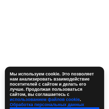
E-mail
Комментарий
Мы используем cookie. Это позволяет
Отправляя форму, вы принимаете
политику
нам анализировать взаимодействие
использования сookie
и даете согласие на
обработку
посетителей с сайтом и делать его
персональных данный
лучше. Продолжая пользоваться
сайтом, вы соглашаетесь с
использованием файлов cookie
.
Обработка персональных данных