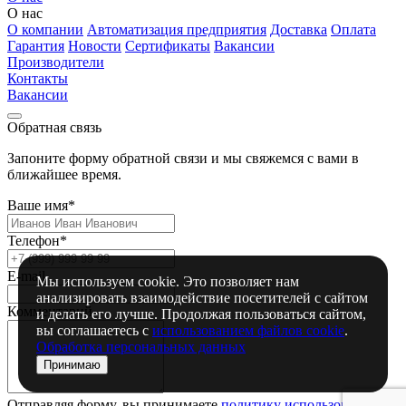
О нас
О компании
Автоматизация предприятия
Доставка
Оплата
Гарантия
Новости
Сертификаты
Вакансии
Производители
Контакты
Вакансии
Обратная связь
Запоните форму обратной связи и мы свяжемся с вами в
ближайшее время.
Ваше имя*
Телефон*
E-mail
Мы используем cookie. Это позволяет нам
анализировать взаимодействие посетителей с сайтом
Комментарий
и делать его лучше. Продолжая пользоваться сайтом,
вы соглашаетесь с
использованием файлов cookie
.
Обработка персональных данных
Принимаю
Отправляя форму, вы принимаете
политику использования