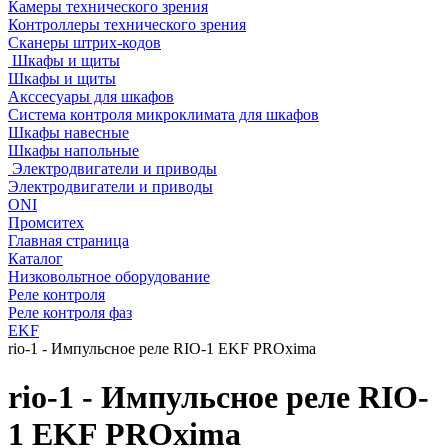
Камеры технического зрения
Контроллеры технического зрения
Сканеры штрих-кодов
Шкафы и щиты
Шкафы и щиты
Акссесуары для шкафов
Система контроля микроклимата для шкафов
Шкафы навесные
Шкафы напольные
Электродвигатели и приводы
Электродвигатели и приводы
ONI
Промситех
Главная страница
Каталог
Низковольтное оборудование
Реле контроля
Реле контроля фаз
EKF
rio-1 - Импульсное реле RIO-1 EKF PROxima
rio-1 - Импульсное реле RIO-
1 EKF PROxima