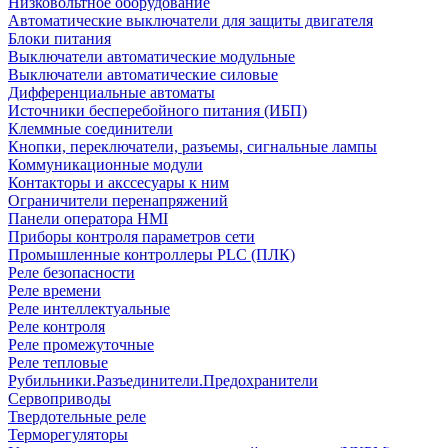
Низковольтное оборудование
Автоматические выключатели для защиты двигателя
Блоки питания
Выключатели автоматические модульные
Выключатели автоматические силовые
Дифференциальные автоматы
Источники бесперебойного питания (ИБП)
Клеммные соединители
Кнопки, переключатели, разъемы, сигнальные лампы
Коммуникационные модули
Контакторы и акссесуары к ним
Ограничители перенапряжений
Панели оператора HMI
Приборы контроля параметров сети
Промышленные контроллеры PLC (ПЛК)
Реле безопасности
Реле времени
Реле интеллектуальные
Реле контроля
Реле промежуточные
Реле тепловые
Рубильники.Разъединители.Предохранители
Сервоприводы
Твердотельные реле
Терморегуляторы