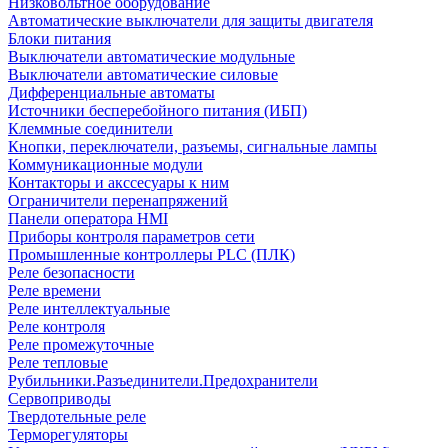
Низковольтное оборудование
Автоматические выключатели для защиты двигателя
Блоки питания
Выключатели автоматические модульные
Выключатели автоматические силовые
Дифференциальные автоматы
Источники бесперебойного питания (ИБП)
Клеммные соединители
Кнопки, переключатели, разъемы, сигнальные лампы
Коммуникационные модули
Контакторы и акссесуары к ним
Ограничители перенапряжений
Панели оператора HMI
Приборы контроля параметров сети
Промышленные контроллеры PLC (ПЛК)
Реле безопасности
Реле времени
Реле интеллектуальные
Реле контроля
Реле промежуточные
Реле тепловые
Рубильники.Разъединители.Предохранители
Сервоприводы
Твердотельные реле
Терморегуляторы