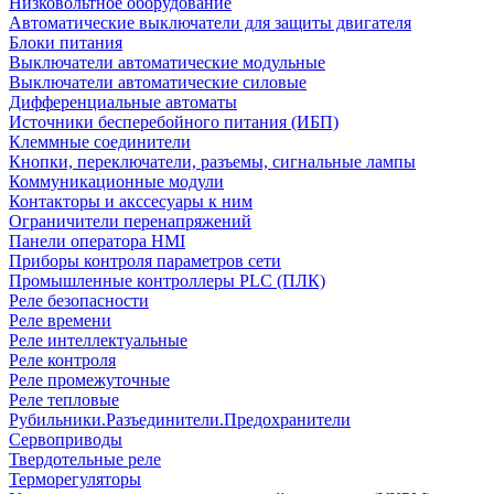
Низковольтное оборудование
Автоматические выключатели для защиты двигателя
Блоки питания
Выключатели автоматические модульные
Выключатели автоматические силовые
Дифференциальные автоматы
Источники бесперебойного питания (ИБП)
Клеммные соединители
Кнопки, переключатели, разъемы, сигнальные лампы
Коммуникационные модули
Контакторы и акссесуары к ним
Ограничители перенапряжений
Панели оператора HMI
Приборы контроля параметров сети
Промышленные контроллеры PLC (ПЛК)
Реле безопасности
Реле времени
Реле интеллектуальные
Реле контроля
Реле промежуточные
Реле тепловые
Рубильники.Разъединители.Предохранители
Сервоприводы
Твердотельные реле
Терморегуляторы