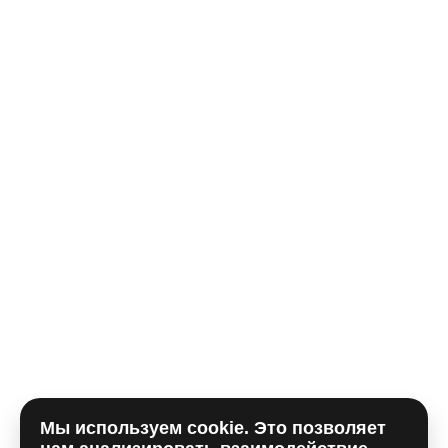
Ваше имя*
Телефон*
E-mail
Комментарий
Мы используем cookie. Это позволяет
Отправляя форму, вы принимаете
политику