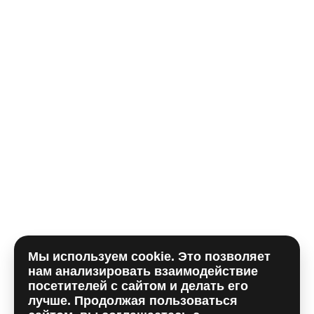
Телефон*
E-mail
Комментарий
Мы используем cookie. Это позволяет
Отправляя форму, вы принимаете
политику
нам анализировать взаимодействие
использования сookie
и даете согласие на
обработку
посетителей с сайтом и делать его
персональных данный
лучше. Продолжая пользоваться