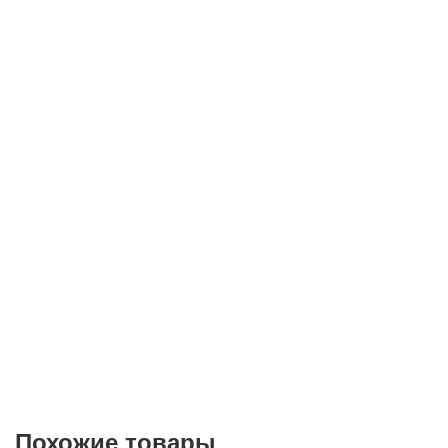
Телефон*
E-mail
Согласие на
обработку персональных данных
Похожие товары