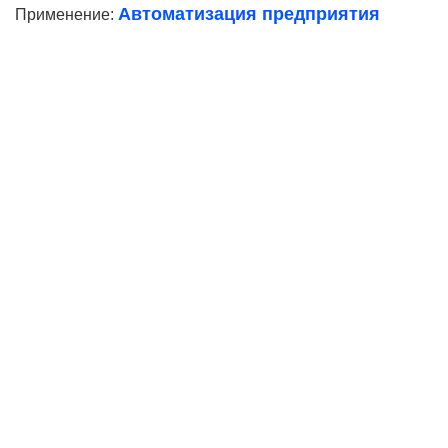
Автоматизация предприятия
Применение:
Ваше имя
Телефон*
E-mail
Согласие на
обработку персональных данных
Ваше имя