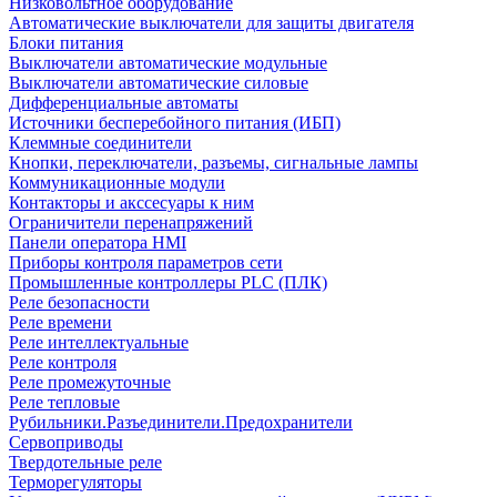
Низковольтное оборудование
Автоматические выключатели для защиты двигателя
Блоки питания
Выключатели автоматические модульные
Выключатели автоматические силовые
Дифференциальные автоматы
Источники бесперебойного питания (ИБП)
Клеммные соединители
Кнопки, переключатели, разъемы, сигнальные лампы
Коммуникационные модули
Контакторы и акссесуары к ним
Ограничители перенапряжений
Панели оператора HMI
Приборы контроля параметров сети
Промышленные контроллеры PLC (ПЛК)
Реле безопасности
Реле времени
Реле интеллектуальные
Реле контроля
Реле промежуточные
Реле тепловые
Рубильники.Разъединители.Предохранители
Сервоприводы
Твердотельные реле
Терморегуляторы