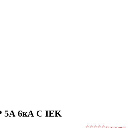
Р 5А 6кА С IEK
0 отзывов