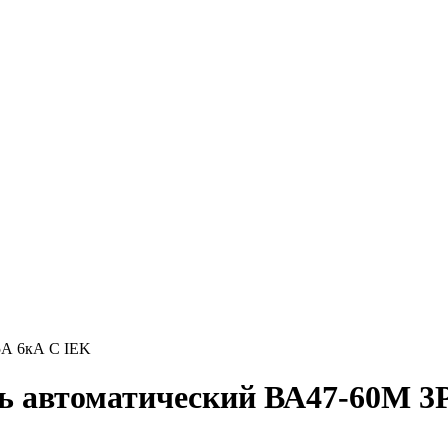
5А 6кА С IEK
ь автоматический ВА47-60M 3