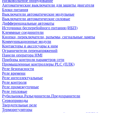
Низковольтное оборудование
Автоматические выключатели для защиты двигателя
Блоки питания
Выключатели автоматические модульные
Выключатели автоматические силовые
Дифференциальные автоматы
Источники бесперебойного питания (ИБП)
Клеммные соединители
Кнопки, переключатели, разъемы, сигнальные лампы
Коммуникационные модули
Контакторы и акссесуары к ним
Ограничители перенапряжений
Панели оператора HMI
Приборы контроля параметров сети
Промышленные контроллеры PLC (ПЛК)
Реле безопасности
Реле времени
Реле интеллектуальные
Реле контроля
Реле промежуточные
Реле тепловые
Рубильники.Разъединители.Предохранители
Сервоприводы
Твердотельные реле
Терморегуляторы