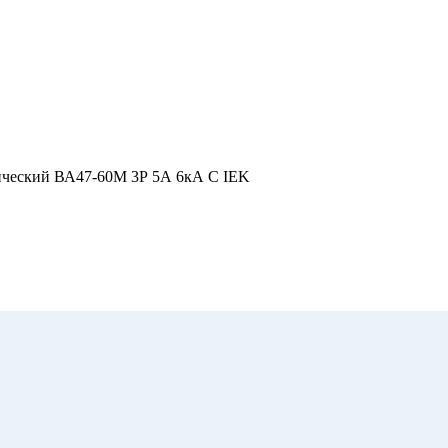
ический ВА47-60M 3Р 5А 6кА С IEK