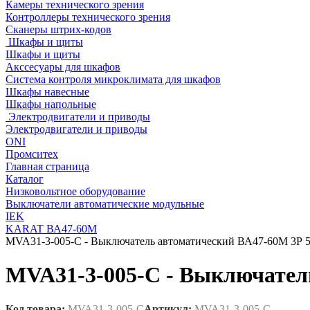
Камеры технического зрения
Контроллеры технического зрения
Сканеры штрих-кодов
Шкафы и щиты
Шкафы и щиты
Акссесуары для шкафов
Система контроля микроклимата для шкафов
Шкафы навесные
Шкафы напольные
Электродвигатели и приводы
Электродвигатели и приводы
ONI
Промситех
Главная страница
Каталог
Низковольтное оборудование
Выключатели автоматические модульные
IEK
KARAT ВА47-60М
MVA31-3-005-C - Выключатель автоматический ВА47-60M 3Р 
MVA31-3-005-C - Выключател
Код товара:
MVA31-3-005-C
Артикул:
MVA31-3-005-C