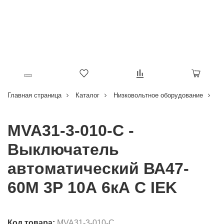
Главная страница
Каталог
Низковольтное оборудование
В
MVA31-3-010-C -
Выключатель
автоматический ВА47-
60M 3Р 10А 6кА С IEK
Код товара:
MVA31-3-010-C