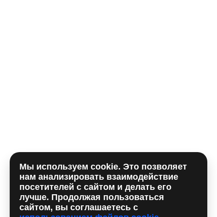
Телефон*
E-mail
Комментарий
Мы используем cookie. Это позволяет
Отправляя форму, вы принимаете
политику
нам анализировать взаимодействие
использования сookie
и даете согласие на
обработку
посетителей с сайтом и делать его
персональных данный
лучше. Продолжая пользоваться
сайтом, вы соглашаетесь с