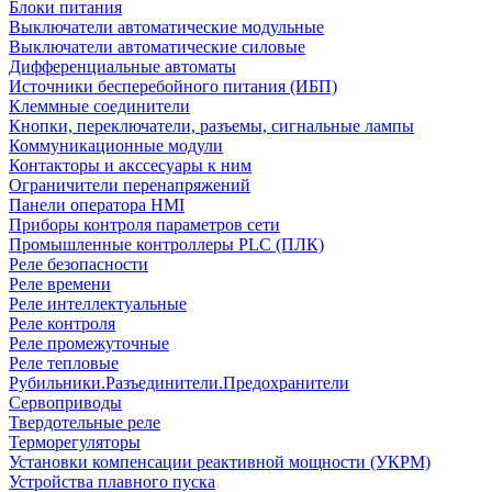
Блоки питания
Выключатели автоматические модульные
Выключатели автоматические силовые
Дифференциальные автоматы
Источники бесперебойного питания (ИБП)
Клеммные соединители
Кнопки, переключатели, разъемы, сигнальные лампы
Коммуникационные модули
Контакторы и акссесуары к ним
Ограничители перенапряжений
Панели оператора HMI
Приборы контроля параметров сети
Промышленные контроллеры PLC (ПЛК)
Реле безопасности
Реле времени
Реле интеллектуальные
Реле контроля
Реле промежуточные
Реле тепловые
Рубильники.Разъединители.Предохранители
Сервоприводы
Твердотельные реле
Терморегуляторы
Установки компенсации реактивной мощности (УКРМ)
Устройства плавного пуска