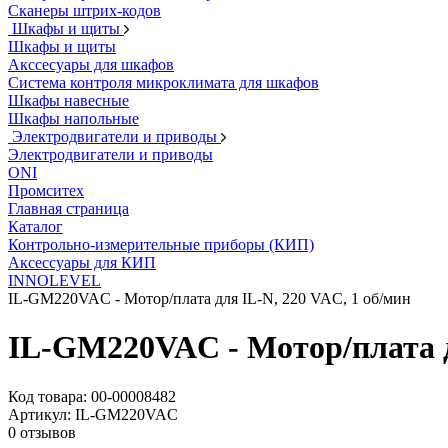
Сканеры штрих-кодов
Шкафы и щиты
Шкафы и щиты
Акссесуары для шкафов
Система контроля микроклимата для шкафов
Шкафы навесные
Шкафы напольные
Электродвигатели и приводы
Электродвигатели и приводы
ONI
Промситех
Главная страница
Каталог
Контрольно-измерительные приборы (КИП)
Аксессуары для КИП
INNOLEVEL
IL-GM220VAC - Мотор/плата для IL-N, 220 VAC, 1 об/мин
IL-GM220VAC - Мотор/плата д
Код товара:
00-00008482
Артикул:
IL-GM220VAC
0 отзывов