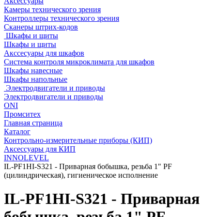
Аксессуары
Камеры технического зрения
Контроллеры технического зрения
Сканеры штрих-кодов
Шкафы и щиты
Шкафы и щиты
Акссесуары для шкафов
Система контроля микроклимата для шкафов
Шкафы навесные
Шкафы напольные
Электродвигатели и приводы
Электродвигатели и приводы
ONI
Промситех
Главная страница
Каталог
Контрольно-измерительные приборы (КИП)
Аксессуары для КИП
INNOLEVEL
IL-PF1HI-S321 - Приварная бобышка, резьба 1" PF
(цилиндрическая), гигиеническое исполнение
IL-PF1HI-S321 - Приварная
бобышка, резьба 1" PF