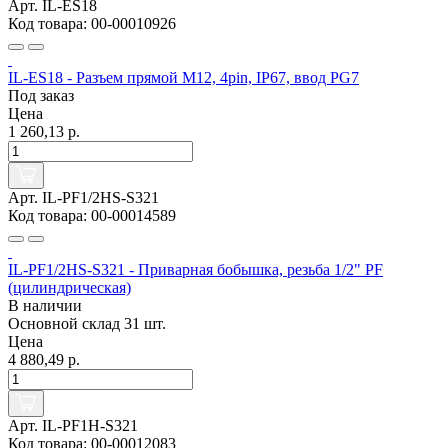
Арт. IL-ES18
Код товара: 00-00010926
IL-ES18 - Разъем прямой M12, 4pin, IP67, ввод PG7
Под заказ
Цена
1 260,13 р.
Арт. IL-PF1/2HS-S321
Код товара: 00-00014589
IL-PF1/2HS-S321 - Приварная бобышка, резьба 1/2" PF
(цилиндрическая)
В наличии
Основной склад
31 шт.
Цена
4 880,49 р.
Арт. IL-PF1H-S321
Код товара: 00-00012083