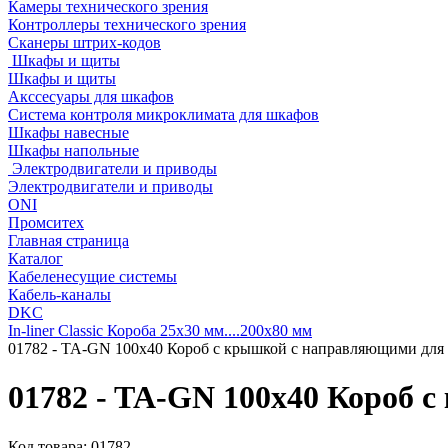
Камеры технического зрения
Контроллеры технического зрения
Сканеры штрих-кодов
Шкафы и щиты
Шкафы и щиты
Акссесуары для шкафов
Система контроля микроклимата для шкафов
Шкафы навесные
Шкафы напольные
Электродвигатели и приводы
Электродвигатели и приводы
ONI
Промситех
Главная страница
Каталог
Кабеленесущие системы
Кабель-каналы
DKC
In-liner Classic Короба 25x30 мм....200x80 мм
01782 - TA-GN 100x40 Короб с крышкой с направляющими для 
01782 - TA-GN 100x40 Короб 
Код товара:
01782