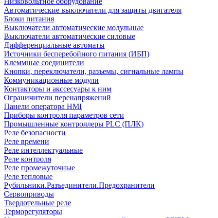
Низковольтное оборудование
Автоматические выключатели для защиты двигателя
Блоки питания
Выключатели автоматические модульные
Выключатели автоматические силовые
Дифференциальные автоматы
Источники бесперебойного питания (ИБП)
Клеммные соединители
Кнопки, переключатели, разъемы, сигнальные лампы
Коммуникационные модули
Контакторы и акссесуары к ним
Ограничители перенапряжений
Панели оператора HMI
Приборы контроля параметров сети
Промышленные контроллеры PLC (ПЛК)
Реле безопасности
Реле времени
Реле интеллектуальные
Реле контроля
Реле промежуточные
Реле тепловые
Рубильники.Разъединители.Предохранители
Сервоприводы
Твердотельные реле
Терморегуляторы