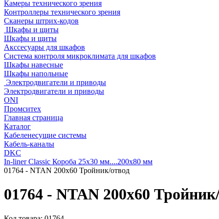
Камеры технического зрения
Контроллеры технического зрения
Сканеры штрих-кодов
Шкафы и щиты
Шкафы и щиты
Акссесуары для шкафов
Система контроля микроклимата для шкафов
Шкафы навесные
Шкафы напольные
Электродвигатели и приводы
Электродвигатели и приводы
ONI
Промситех
Главная страница
Каталог
Кабеленесущие системы
Кабель-каналы
DKC
In-liner Classic Короба 25x30 мм....200x80 мм
01764 - NTAN 200x60 Тройник/отвод
01764 - NTAN 200x60 Тройник
Код товара:
01764