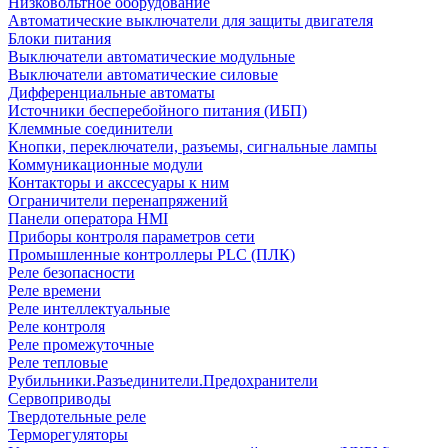
Низковольтное оборудование
Автоматические выключатели для защиты двигателя
Блоки питания
Выключатели автоматические модульные
Выключатели автоматические силовые
Дифференциальные автоматы
Источники бесперебойного питания (ИБП)
Клеммные соединители
Кнопки, переключатели, разъемы, сигнальные лампы
Коммуникационные модули
Контакторы и акссесуары к ним
Ограничители перенапряжений
Панели оператора HMI
Приборы контроля параметров сети
Промышленные контроллеры PLC (ПЛК)
Реле безопасности
Реле времени
Реле интеллектуальные
Реле контроля
Реле промежуточные
Реле тепловые
Рубильники.Разъединители.Предохранители
Сервоприводы
Твердотельные реле
Терморегуляторы