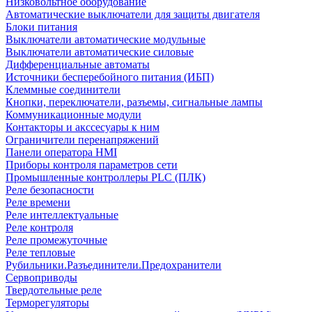
Низковольтное оборудование
Автоматические выключатели для защиты двигателя
Блоки питания
Выключатели автоматические модульные
Выключатели автоматические силовые
Дифференциальные автоматы
Источники бесперебойного питания (ИБП)
Клеммные соединители
Кнопки, переключатели, разъемы, сигнальные лампы
Коммуникационные модули
Контакторы и акссесуары к ним
Ограничители перенапряжений
Панели оператора HMI
Приборы контроля параметров сети
Промышленные контроллеры PLC (ПЛК)
Реле безопасности
Реле времени
Реле интеллектуальные
Реле контроля
Реле промежуточные
Реле тепловые
Рубильники.Разъединители.Предохранители
Сервоприводы
Твердотельные реле
Терморегуляторы