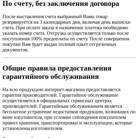
По счету, без заключения договора
напряжения
Исполнение монтажа
Стационарный
Способ монтажа
DIN-рейка
После выставления счета выбранный Вами товар
резервируется на 3 календарных дня, включая день выписки
Совместимость
счета. При оплате заказа в назначении платежа необходимо
распределительного
Верхняя или нижняя: Да
указать номер счета. Отгрузка осуществляется только после
блока с г
поступления 100% предоплаты по счету. После совершения
Шаг 9 мм
6
покупки Вам будет выдан полный пакет отгрузочных
Высота
85 мм
документов.
Ширина
54 мм
Глубина
78,5 мм
Общие правила предоставления
Вес нетто
0,375 кг
Цвет
Белый
гарантийного обслуживания
Механическая
20000 циклы
износостойкость
На всю продукцию интернет-магазина предоставляется
Электрическая
гарантия производителей. Гарантийное обслуживание
10000 циклы
износостойкость
осуществляется в официальных сервисных центрах
Единая клемма (Верхняя или нижняя)
производителей. Гарантийным обслуживанием является
1…25 мм² жесткий
бесплатное устранение недостатков продукции, возникших по
Соединения – клеммы
Единая клемма (Верхняя или нижняя)
вине изготовителя, при условии соблюдения покупателем
1…16 мм² гибкий
правил хранения, транспортировки и эксплуатации, которые
установлены изготовителем.
Длина зачистки
14 мм для Верхняя или нижняя
проводов
соединение