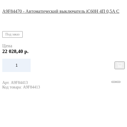
A9F84470 - Автоматический выключатель iC60H 4П 0,5A C
Под заказ
Цена
22 028,40 р.
Арт. A9F84413
Код товара: A9F84413