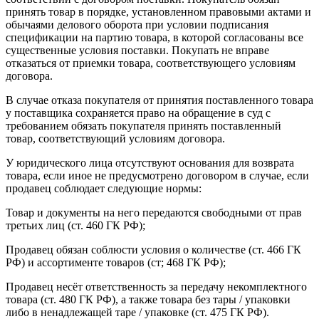
18 месяцев со дня ввода его в эксплуатацию, что
Гарантия
принять товар в порядке, установленном правовыми актами и
подтверждается соответствующим документом, но
обычаями делового оборота при условии подписания
не более 24 месяцев с даты поставки
спецификации на партию товара, в которой согласованы все
существенные условия поставки. Покупать не вправе
отказаться от приемки товара, соответствующего условиям
договора.
В случае отказа покупателя от принятия поставленного товара
у поставщика сохраняется право на обращение в суд с
требованием обязать покупателя принять поставленный
товар, соответствующий условиям договора.
У юридического лица отсутствуют основания для возврата
товара, если иное не предусмотрено договором в случае, если
продавец соблюдает следующие нормы:
Товар и документы на него передаются свободными от прав
третьих лиц (ст. 460 ГК РФ);
Продавец обязан соблюсти условия о количестве (ст. 466 ГК
РФ) и ассортименте товаров (ст; 468 ГК РФ);
Продавец несёт ответственность за передачу некомплектного
товара (ст. 480 ГК РФ), а также товара без тары / упаковки
либо в ненадлежащей таре / упаковке (ст. 475 ГК РФ).