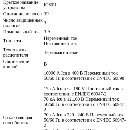
Краткое название
IC60H
устройства
Описание полюсов
3P
Число защищенных
3
полюсов
Номинальный ток
3 А
Переменный ток
Тип сети
Постоянный ток
Технология
Термомагнитный
расцепителя
Обозначение
B
кривой
10000 А Icn в 400 В Переменный ток
50/60 Гц в соответствии с EN/IEC 60898-
1
15 кА Icu в <= 180 V Постоянный ток в
соответствии с EN/IEC 60947-2
70 кА Icu в 12...60 В Переменный ток
50/60 Гц в соответствии с EN/IEC 60947-
2
70 кА Icu в 220...240 В Переменный ток
Отключающая
50/60 Гц в соответствии с EN/IEC 60947-
способность
2