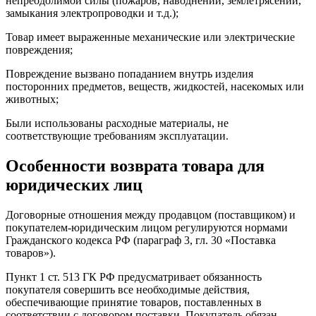
непреодолимой силы (пожаров, наводнений, землетрясений,
Тип упаковки 1
PCE
замыкания электропроводки и т.д.);
Кол-во единиц в упаковке
1
Товар имеет выраженные механические или электрические
Вес упаковки
353,061 г
повреждения;
Высота упаковки 1
5,4 см
Ширина упаковки 1
7,5 см
Повреждение вызвано попаданием внутрь изделия
Длина упаковки 1
9,4 см
посторонних предметов, веществ, жидкостей, насекомых или
животных;
Тип упаковки 2
BB1
Количество штук в упаковке 2
4
Были использованы расходные материалы, не
Вес упаковки 2
1,459 кг
соответствующие требованиям эксплуатации.
Высота упаковки 2
8 см
Особенности возврата товара для
Ширина упаковки 2
9,8 см
Длина упаковки 2
22,5 см
юридических лиц
Тип упаковки 3
S03
Количество штук в упаковке 3
44
Договорные отношения между продавцом (поставщиком) и
Вес упаковки 3
16,49 кг
покупателем-юридическим лицом регулируются нормами
Гражданского кодекса РФ (параграф 3, гл. 30 «Поставка
Высота упаковки 3
30 см
товаров»).
Ширина упаковки 3
30 см
Длина упаковки 3
40 см
Пункт 1 ст. 513 ГК РФ предусматривает обязанность
Гарантия на оборудование
покупателя совершить все необходимые действия,
обеспечивающие принятие товаров, поставленных в
Срок гарантии на данное оборудование составляет
соответствии с договором поставки. Покупатель обязан