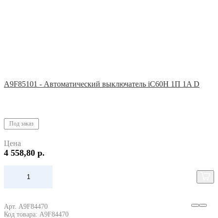
A9F85101 - Автоматический выключатель iC60H 1П 1A D
Под заказ
Цена
4 558,80 р.
Арт. A9F84470
Код товара: A9F84470