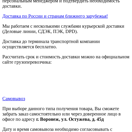
персональным менеджером и подтвердить необходимость
отключения
доставки.
70 кА 100 % в соответствии с EN
60947-2 - 220...240 В Переменный ток
Доставка по России и странам ближнего зарубежья!
50/60 Гц
70 кА 100 % в соответствии с IEC
Мы работаем с несколькими службами курьерской доставки
60947-2 - 220...240 В Переменный ток
(Деловые линии, СДЭК, ПЭК, DPD).
50/60 Гц
Доставка до терминала транспортной компании
70 кА 100 % в соответствии с EN
осуществляется бесплатно.
60947-2 - 380...415 В Переменный ток
50/60 Гц
Рассчитать срок и стоимость доставки можно на официальном
70 кА 100 % в соответствии с IEC
сайте грузоперевозчика:
60947-2 - 380...415 В Переменный ток
50/60 Гц
70 кА 100 % в соответствии с EN
60947-2 - 440 В Переменный ток
50/60 Гц
70 кА 100 % в соответствии с IEC
Номинальная рабочая
60947-2 - 440 В Переменный ток
отключающая
Самовывоз
50/60 Гц
способность
7500 А 75 % в соответствии с EN
При выборе данного типа получения товара, Вы сможете
60898-1 - 400 В Переменный ток
забрать заказ самостоятельно или через доверенное лицо в
50/60 Гц
офисе по адресу
г. Воронеж, ул. Остужева, д. 45д
7500 А 75 % в соответствии с IEC
60898-1 - 400 В Переменный ток
Дату и время самовывоза необходимо согласовывать с
50/60 Гц