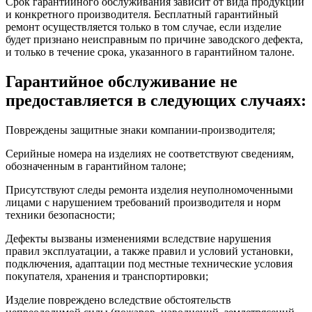
Срок гарантийного обслуживания зависит от вида продукции
Момент затяжки
2 Н·м Верхняя или нижняя
и конкретного производителя. Бесплатный гарантийный
Защита от замыкания
ремонт осуществляется только в том случае, если изделие
Отдельный блок
на землю
будет признано неисправным по причине заводского дефекта,
и только в течение срока, указанного в гарантийном талоне.
Условия эксплуатации
IP20 в соответствии с
Гарантийное обслуживание не
МЭК 60529
Степень защиты IP
IP20 в соответствии с EN
предоставляется в следующих случаях:
60529
3 в соответствии с EN
Повреждены защитные знаки компании-производителя;
60947-2
Степень загрязнения
3 в соответствии с IEC
Серийные номера на изделиях не соответствуют сведениям,
60947-2
обозначенным в гарантийном талоне;
Категория перенапряжения
IV
Подготовка к работе в тропических
2 в соответствии с IEC
Присутствуют следы ремонта изделия неуполномоченными
условиях
60068-1
лицами с нарушением требований производителя и норм
техники безопасности;
Относительная влажность
95 % в 55 °C
Высота над уровнем моря
0...2000 м
Дефекты вызваны изменениями вследствие нарушения
Рабочая температура окружающей
правил эксплуатации, а также правил и условий установки,
-35…70 °C
среды
подключения, адаптации под местные технические условия
Температура окружающей среды
покупателя, хранения и транспортировки;
-40…85 °C
при хранении
Изделие повреждено вследствие обстоятельств
Тип упаковки