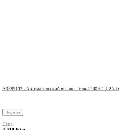
A9F85102 - Автоматический выключатель iC60H 1П 2A D
Под заказ
Цена
4 419,60 р.