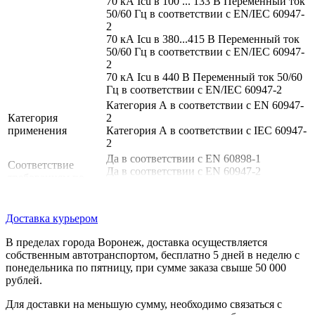
70 кА Icu в 100 ... 133 В Переменный ток
50/60 Гц в соответствии с EN/IEC 60947-
2
70 кА Icu в 380...415 В Переменный ток
50/60 Гц в соответствии с EN/IEC 60947-
2
70 кА Icu в 440 В Переменный ток 50/60
Гц в соответствии с EN/IEC 60947-2
Категория А в соответствии с EN 60947-
Категория
2
применения
Категория А в соответствии с IEC 60947-
2
Да в соответствии с EN 60898-1
Соответствие
Да в соответствии с EN 60947-2
требованиям по
Да в соответствии с IEC 60898-1
изоляции
Да в соответствии с IEC 60947-2
EN 60898-1
Доставка курьером
IEC 60898-1
Стандарты
EN 60947-2
В пределах города Воронеж, доставка осуществляется
IEC 60947-2
собственным автотранспортом, бесплатно 5 дней в неделю с
Дополнительные характеристики
понедельника по пятницу, при сумме заказа свыше 50 000
рублей.
Частота сети
50/60 Гц
Предел
Для доставки на меньшую сумму, необходимо связаться с
электромагнитного
4 x In +/- 20 %