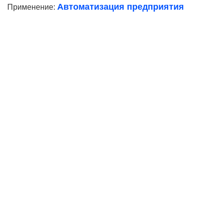
Автоматизация предприятия
Применение:
Ваше имя
Телефон*
E-mail
Согласие на
обработку персональных данных
Ваше имя