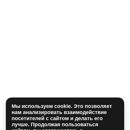
Телефон*
E-mail
Комментарий
Мы используем cookie. Это позволяет
Отправляя форму, вы принимаете
политику
нам анализировать взаимодействие
использования сookie
и даете согласие на
обработку
посетителей с сайтом и делать его
персональных данный
лучше. Продолжая пользоваться