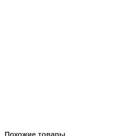
Телефон*
E-mail
Согласие на
обработку персональных данных
Похожие товары