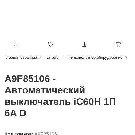
Главная страница
Каталог
Низковольтное оборудование
В
A9F85106 -
Автоматический
выключатель iC60H 1П
6A D
Код товара:
A9F85106