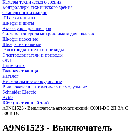
Камеры технического зрения
Контроллеры технического зрения
Сканеры штрих-кодов
Шкафы и щиты
Шкафы и щиты
Акссесуары для шкафов
Система контроля микроклимата для шкафов
Шкафы навесные
Шкафы напольные
Электродвигатели и приводы
Электродвигатели и приводы
ONI
Промситех
Главная страница
Каталог
Низковольтное оборудование
Выключатели автоматические модульные
Schneider Electric
Acti9
IC60 (постоянный ток)
A9N61523 - Выключатель автоматический C60H-DC 2П 3А C
500В DC
A9N61523 - Выключатель