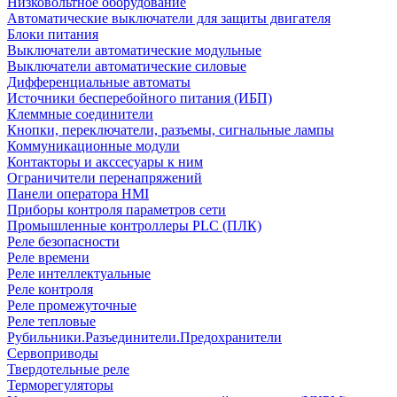
Низковольтное оборудование
Автоматические выключатели для защиты двигателя
Блоки питания
Выключатели автоматические модульные
Выключатели автоматические силовые
Дифференциальные автоматы
Источники бесперебойного питания (ИБП)
Клеммные соединители
Кнопки, переключатели, разъемы, сигнальные лампы
Коммуникационные модули
Контакторы и акссесуары к ним
Ограничители перенапряжений
Панели оператора HMI
Приборы контроля параметров сети
Промышленные контроллеры PLC (ПЛК)
Реле безопасности
Реле времени
Реле интеллектуальные
Реле контроля
Реле промежуточные
Реле тепловые
Рубильники.Разъединители.Предохранители
Сервоприводы
Твердотельные реле
Терморегуляторы