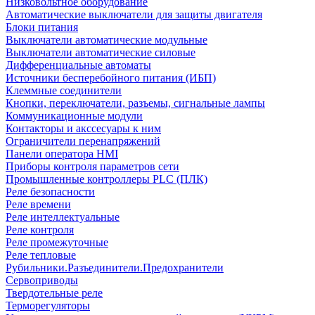
Низковольтное оборудование
Автоматические выключатели для защиты двигателя
Блоки питания
Выключатели автоматические модульные
Выключатели автоматические силовые
Дифференциальные автоматы
Источники бесперебойного питания (ИБП)
Клеммные соединители
Кнопки, переключатели, разъемы, сигнальные лампы
Коммуникационные модули
Контакторы и акссесуары к ним
Ограничители перенапряжений
Панели оператора HMI
Приборы контроля параметров сети
Промышленные контроллеры PLC (ПЛК)
Реле безопасности
Реле времени
Реле интеллектуальные
Реле контроля
Реле промежуточные
Реле тепловые
Рубильники.Разъединители.Предохранители
Сервоприводы
Твердотельные реле
Терморегуляторы