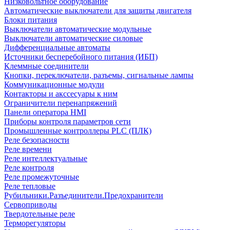
Низковольтное оборудование
Автоматические выключатели для защиты двигателя
Блоки питания
Выключатели автоматические модульные
Выключатели автоматические силовые
Дифференциальные автоматы
Источники бесперебойного питания (ИБП)
Клеммные соединители
Кнопки, переключатели, разъемы, сигнальные лампы
Коммуникационные модули
Контакторы и акссесуары к ним
Ограничители перенапряжений
Панели оператора HMI
Приборы контроля параметров сети
Промышленные контроллеры PLC (ПЛК)
Реле безопасности
Реле времени
Реле интеллектуальные
Реле контроля
Реле промежуточные
Реле тепловые
Рубильники.Разъединители.Предохранители
Сервоприводы
Твердотельные реле
Терморегуляторы