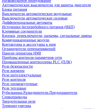
Низковольтное оборудование
Автоматические выключатели для защиты двигателя
Блоки питания
Выключатели автоматические модульные
Выключатели автоматические силовые
Дифференциальные автоматы
Источники бесперебойного питания (ИБП)
Клеммные соединители
Кнопки, переключатели, разъемы, сигнальные лампы
Коммуникационные модули
Контакторы и акссесуары к ним
Ограничители перенапряжений
Панели оператора HMI
Приборы контроля параметров сети
Промышленные контроллеры PLC (ПЛК)
Реле безопасности
Реле времени
Реле интеллектуальные
Реле контроля
Реле промежуточные
Реле тепловые
Рубильники.Разъединители.Предохранители
Сервоприводы
Твердотельные реле
Терморегуляторы