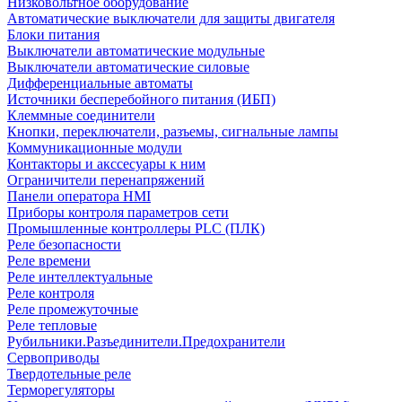
Низковольтное оборудование
Автоматические выключатели для защиты двигателя
Блоки питания
Выключатели автоматические модульные
Выключатели автоматические силовые
Дифференциальные автоматы
Источники бесперебойного питания (ИБП)
Клеммные соединители
Кнопки, переключатели, разъемы, сигнальные лампы
Коммуникационные модули
Контакторы и акссесуары к ним
Ограничители перенапряжений
Панели оператора HMI
Приборы контроля параметров сети
Промышленные контроллеры PLC (ПЛК)
Реле безопасности
Реле времени
Реле интеллектуальные
Реле контроля
Реле промежуточные
Реле тепловые
Рубильники.Разъединители.Предохранители
Сервоприводы
Твердотельные реле
Терморегуляторы