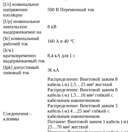
[Ui] номинальное
напряжение
500 В Переменный ток
изоляции
[Up] номинальное
импульсное
8 кВ
выдерживаемое на
[Ie] номинальный
160 А в 40 °C
рабочий ток
[Icw]
кратковременно
8,4 кА для 1 с
выдерживаемый ток
[Ipk] допустимый
36 кА
пиковый ток
Распределение: Винтовой зажим 8
кабель (-и) 2,5…25 мм² жесткий
Распределение: Винтовой зажим 8
кабель (-и) 1,5…16 мм² гибкий с
кабельным наконечником
Распределение: Винтовой зажим 3
кабель (-и) 4…25 мм² гибкий с
Соединения –
кабельным наконечником
клеммы
Питание: Винтовой зажим 1 кабель (-и)
25…70 мм² жесткий