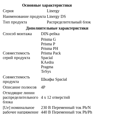
Основные характеристики
Серия
Linergy
Наименование продукта
Linergy DS
Тип продукта
Распределительный блок
Дополнительные характеристики
Способ монтажа
DIN-рейка
Prisma G
Prisma P
Prisma PH
Совместимость
Prisma Pack
серий продукта
Spacial
КАedra
Pragma
TeSys
Совместимость
Шкафы Spacial
продукта
Описание полюсов
4P
Отходящие линии
распределительного
4 x 12 отверстий
блока
[Ue] номинальное
230 В Переменный ток Ph/N
рабочее напряжение
440 В Переменный ток Ph/Ph