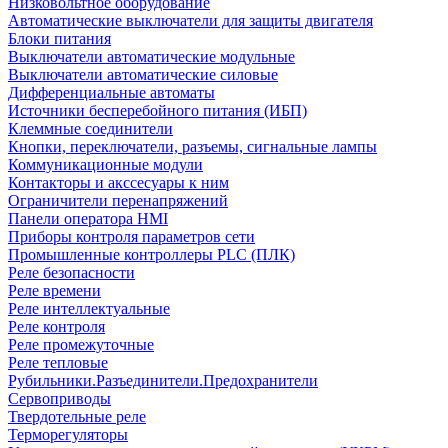
Низковольтное оборудование
Автоматические выключатели для защиты двигателя
Блоки питания
Выключатели автоматические модульные
Выключатели автоматические силовые
Дифференциальные автоматы
Источники бесперебойного питания (ИБП)
Клеммные соединители
Кнопки, переключатели, разъемы, сигнальные лампы
Коммуникационные модули
Контакторы и акссесуары к ним
Ограничители перенапряжений
Панели оператора HMI
Приборы контроля параметров сети
Промышленные контроллеры PLC (ПЛК)
Реле безопасности
Реле времени
Реле интеллектуальные
Реле контроля
Реле промежуточные
Реле тепловые
Рубильники.Разъединители.Предохранители
Сервоприводы
Твердотельные реле
Терморегуляторы