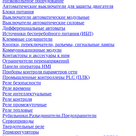
Низковольтное оборудование
Автоматические выключатели для защиты двигателя
Блоки питания
Выключатели автоматические модульные
Выключатели автоматические силовые
Дифференциальные автоматы
Источники бесперебойного питания (ИБП)
Клеммные соединители
Кнопки, переключатели, разъемы, сигнальные лампы
Коммуникационные модули
Контакторы и акссесуары к ним
Ограничители перенапряжений
Панели оператора HMI
Приборы контроля параметров сети
Промышленные контроллеры PLC (ПЛК)
Реле безопасности
Реле времени
Реле интеллектуальные
Реле контроля
Реле промежуточные
Реле тепловые
Рубильники.Разъединители.Предохранители
Сервоприводы
Твердотельные реле
Терморегуляторы