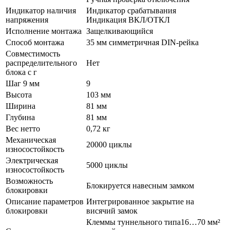
Индикатор наличия
Индикатор срабатывания
напряжения
Индикация ВКЛ/ОТКЛ
Исполнение монтажа
Защелкивающийся
Способ монтажа
35 мм симметричная DIN-рейка
Совместимость
распределительного
Нет
блока с г
Шаг 9 мм
9
Высота
103 мм
Ширина
81 мм
Глубина
81 мм
Вес нетто
0,72 кг
Механическая
20000 циклы
износостойкость
Электрическая
5000 циклы
износостойкость
Возможность
Блокируется навесным замком
блокировки
Описание параметров
Интегрированное закрытие на
блокировки
висячий замок
Клеммы туннельного типа16…70 мм²