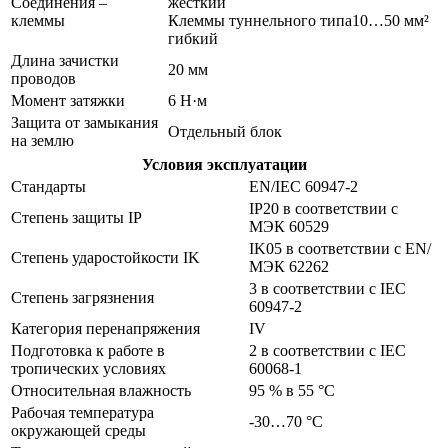
Соединения –
жесткий
клеммы
Клеммы туннельного типа10…50 мм²
гибкий
Длина зачистки
20 мм
проводов
Момент затяжки
6 Н·м
Защита от замыкания
Отдельный блок
на землю
Условия эксплуатации
Стандарты
EN/IEC 60947-2
IP20 в соответствии с
Степень защиты IP
МЭК 60529
IK05 в соответствии с EN/
Степень ударостойкости IK
МЭК 62262
3 в соответствии с IEC
Степень загрязнения
60947-2
Категория перенапряжения
IV
Подготовка к работе в
2 в соответствии с IEC
тропических условиях
60068-1
Относительная влажность
95 % в 55 °C
Рабочая температура
-30…70 °C
окружающей среды