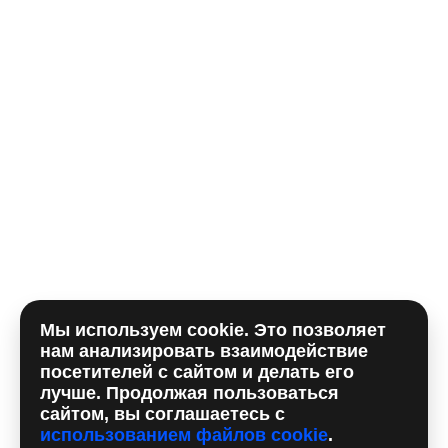
E-mail
Комментарий
Мы используем cookie. Это позволяет
Отправляя форму, вы принимаете
политику
нам анализировать взаимодействие
использования сookie
и даете согласие на
обработку
посетителей с сайтом и делать его
персональных данный
лучше. Продолжая пользоваться
сайтом, вы соглашаетесь с
использованием файлов cookie
.