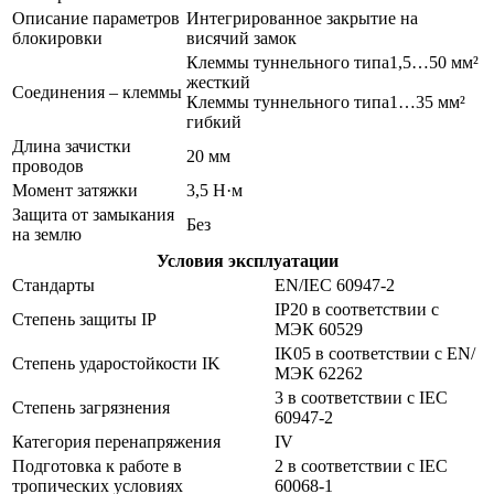
Описание параметров
Интегрированное закрытие на
блокировки
висячий замок
Клеммы туннельного типа1,5…50 мм²
жесткий
Соединения – клеммы
Клеммы туннельного типа1…35 мм²
гибкий
Длина зачистки
20 мм
проводов
Момент затяжки
3,5 Н·м
Защита от замыкания
Без
на землю
Условия эксплуатации
Стандарты
EN/IEC 60947-2
IP20 в соответствии с
Степень защиты IP
МЭК 60529
IK05 в соответствии с EN/
Степень ударостойкости IK
МЭК 62262
3 в соответствии с IEC
Степень загрязнения
60947-2
Категория перенапряжения
IV
Подготовка к работе в
2 в соответствии с IEC
тропических условиях
60068-1