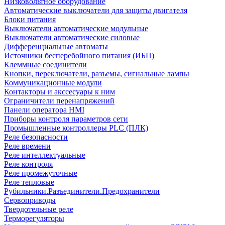
Низковольтное оборудование
Автоматические выключатели для защиты двигателя
Блоки питания
Выключатели автоматические модульные
Выключатели автоматические силовые
Дифференциальные автоматы
Источники бесперебойного питания (ИБП)
Клеммные соединители
Кнопки, переключатели, разъемы, сигнальные лампы
Коммуникационные модули
Контакторы и акссесуары к ним
Ограничители перенапряжений
Панели оператора HMI
Приборы контроля параметров сети
Промышленные контроллеры PLC (ПЛК)
Реле безопасности
Реле времени
Реле интеллектуальные
Реле контроля
Реле промежуточные
Реле тепловые
Рубильники.Разъединители.Предохранители
Сервоприводы
Твердотельные реле
Терморегуляторы