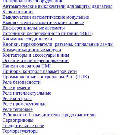
Низковольтное оборудование
Автоматические выключатели для защиты двигателя
Блоки питания
Выключатели автоматические модульные
Выключатели автоматические силовые
Дифференциальные автоматы
Источники бесперебойного питания (ИБП)
Клеммные соединители
Кнопки, переключатели, разъемы, сигнальные лампы
Коммуникационные модули
Контакторы и акссесуары к ним
Ограничители перенапряжений
Панели оператора HMI
Приборы контроля параметров сети
Промышленные контроллеры PLC (ПЛК)
Реле безопасности
Реле времени
Реле интеллектуальные
Реле контроля
Реле промежуточные
Реле тепловые
Рубильники.Разъединители.Предохранители
Сервоприводы
Твердотельные реле
Терморегуляторы