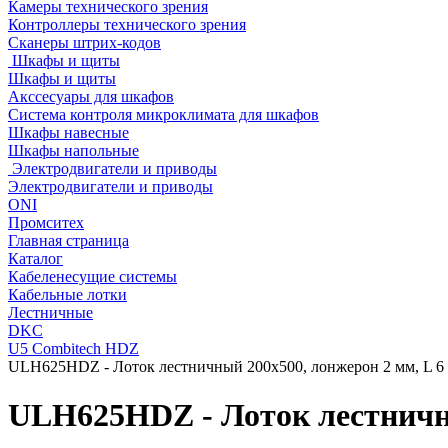
Камеры технического зрения
Контроллеры технического зрения
Сканеры штрих-кодов
Шкафы и щиты
Шкафы и щиты
Акссесуары для шкафов
Система контроля микроклимата для шкафов
Шкафы навесные
Шкафы напольные
Электродвигатели и приводы
Электродвигатели и приводы
ONI
Промситех
Главная страница
Каталог
Кабеленесущие системы
Кабельные лотки
Лестничные
DKC
U5 Combitech HDZ
ULH625HDZ - Лоток лестничный 200x500, лонжерон 2 мм, L 6 
ULH625HDZ - Лоток лестничны