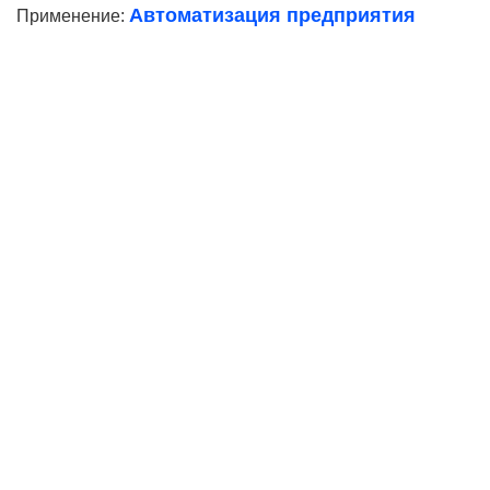
Автоматизация предприятия
Применение:
Ваше имя
Телефон*
E-mail
Согласие на
обработку персональных данных
Ваше имя