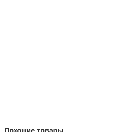
Телефон*
E-mail
Согласие на
обработку персональных данных
Похожие товары