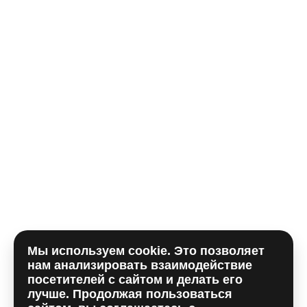
Телефон*
E-mail
Комментарий
Мы используем cookie. Это позволяет
Отправляя форму, вы принимаете
политику
нам анализировать взаимодействие
использования сookie
и даете согласие на
обработку
посетителей с сайтом и делать его
персональных данный
лучше. Продолжая пользоваться