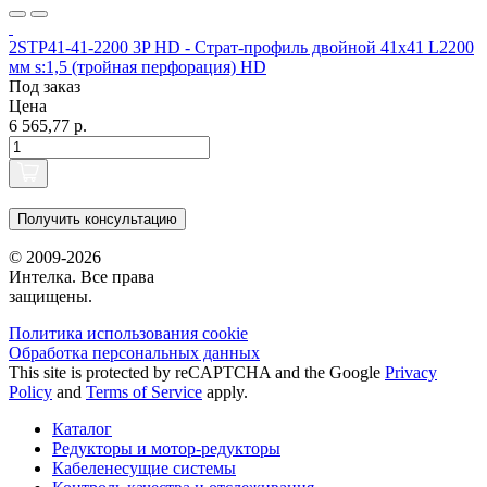
2STP41-41-2200 3P HD - Страт-профиль двойной 41х41 L2200
мм s:1,5 (тройная перфорация) HD
Под заказ
Цена
6 565,77 р.
Получить консультацию
© 2009-2026
Интелка. Все права
защищены.
Политика использования сookie
Обработка персональных данных
This site is protected by reCAPTCHA and the Google
Privacy
Policy
and
Terms of Service
apply.
Каталог
Редукторы и мотор-редукторы
Кабеленесущие системы