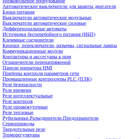
Низковольтное оборудование
Автоматические выключатели для защиты двигателя
Блоки питания
Выключатели автоматические модульные
Выключатели автоматические силовые
Дифференциальные автоматы
Источники бесперебойного питания (ИБП)
Клеммные соединители
Кнопки, переключатели, разъемы, сигнальные лампы
Коммуникационные модули
Контакторы и акссесуары к ним
Ограничители перенапряжений
Панели оператора HMI
Приборы контроля параметров сети
Промышленные контроллеры PLC (ПЛК)
Реле безопасности
Реле времени
Реле интеллектуальные
Реле контроля
Реле промежуточные
Реле тепловые
Рубильники.Разъединители.Предохранители
Сервоприводы
Твердотельные реле
Терморегуляторы